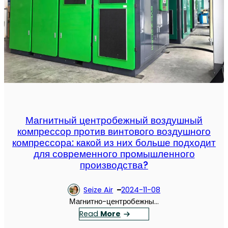
м
и
в
п
ч
и
р
е
й
е
с
Р
с
к
а
с
и
б
о
е
о
р
м
т
а
е
ы
и
р
п
Магнитный центробежный воздушный
ы
о
компрессор против винтового воздушного
д
компрессора: какой из них больше подходит
т
л
для современного промышленного
о
я
производства?
к
в
м
и
а
Seize Air
2024-11-08
н
с
Магнитно-центробежны…
т
л
：
Read
More
о
а
М