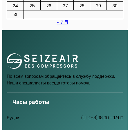
24
25
26
27
28
29
30
31
« 7 月
По всем вопросам обращайтесь в службу поддержки.
Наши специалисты всегда готовы помочь.
Часы работы
Будни
(UTC+8)08:00 – 17:00