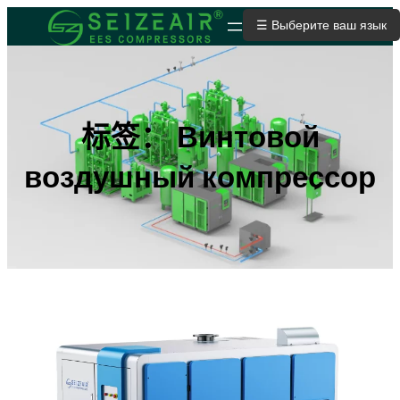
跳
☰ Выберите ваш язык
ОТПРАВИТЬ ЗАЯВКУ
至
内
容
标签：
Винтовой
воздушный компрессор