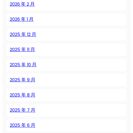
м
д
п
2026 年 2 月
ы
е
и
р
S
н
т
о
E
2026 年 1 月
е
д
и
I
н
л
з
Z
2025 年 12 月
и
я
в
E
я
с
о
:
2025 年 11 月
о
д
л
в
и
у
р
2025 年 10 月
т
ч
е
е
ш
м
л
2025 年 9 月
и
е
ь
й
н
н
в
2025 年 8 月
н
о
ы
о
с
б
2025 年 7 月
г
т
о
о
и
р
2025 年 6 月
п
д
р