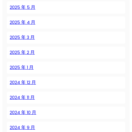
л
о
2025 年 5 月
я
м
э
ы
2025 年 4 月
ф
ш
ф
л
е
2025 年 3 月
е
к
н
т
2025 年 2 月
н
и
о
в
г
2025 年 1 月
н
о
о
п
2024 年 12 月
с
р
т
о
и
2024 年 11 月
и
и
з
у
2024 年 10 月
в
с
о
т
2024 年 9 月
д
о