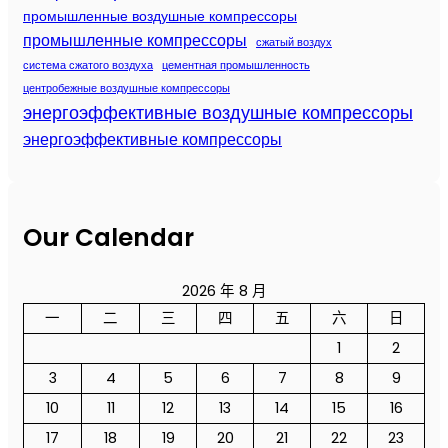
промышленные воздушные компрессоры
промышленные компрессоры
сжатый воздух
система сжатого воздуха
цементная промышленность
центробежные воздушные компрессоры
энергоэффективные воздушные компрессоры
энергоэффективные компрессоры
Our Calendar
2026 年 8 月
一
二
三
四
五
六
日
1
2
3
4
5
6
7
8
9
10
11
12
13
14
15
16
17
18
19
20
21
22
23