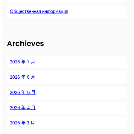
с
е
д
к
с
в
л
Общественная информация
о
о
о
я
й
р
з
п
и
о
д
р
з
в
у
о
н
Archieves
д
ш
м
и
л
н
ы
х
я
ы
ш
б
2026 年 7 月
о
е
л
о
п
к
е
л
т
2026 年 6 月
о
н
ь
и
м
н
ш
м
п
2026 年 5 月
о
е
а
р
г
п
л
е
2026 年 4 月
о
о
ь
с
п
д
н
с
р
х
2026 年 3 月
о
о
и
о
й
р