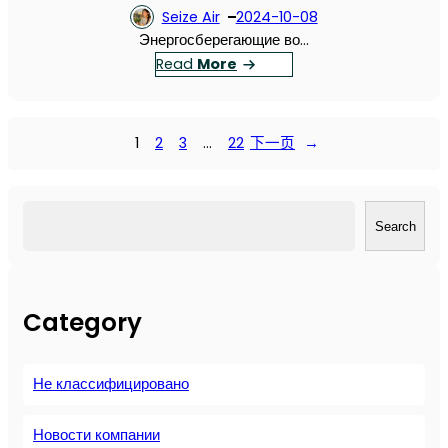
с
у
о
Seize Air
2024-10-08
о
ш
в
Энергосберегающие во…
р
н
ы
：
Read
More
S
о
х
Э
E
г
в
н
I
о
о
е
Z
1
2
3
…
22
下一页
→
к
з
р
E
о
д
г
—
м
у
о
л
搜
п
ш
с
Search
у
索
р
н
б
ч
е
ы
е
ш
с
х
р
и
с
к
Category
е
й
о
о
г
в
р
м
а
ы
а
п
Не классифицировано
ю
б
:
р
щ
о
к
е
и
Новости компании
р
а