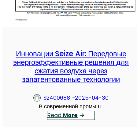
Инновации Seize Air: Передовые
энергоэффективные решения для
сжатия воздуха через
запатентованные технологии
Sz400688
2025-04-30
В современной промыш…
：
Read
More
И
н