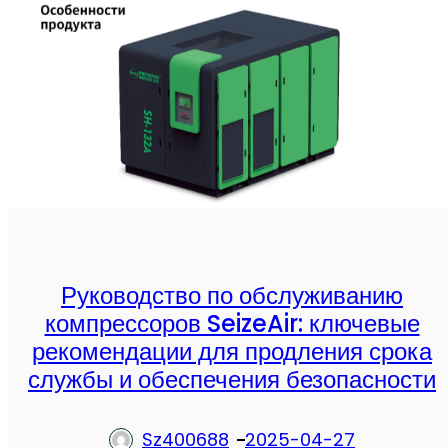
н
о
в
а
ц
и
и
S
e
i
Руководство по обслуживанию
z
компрессоров SeizeAir: ключевые
e
рекомендации для продления срока
A
службы и обеспечения безопасности
i
r
:
Sz400688
2025-04-27