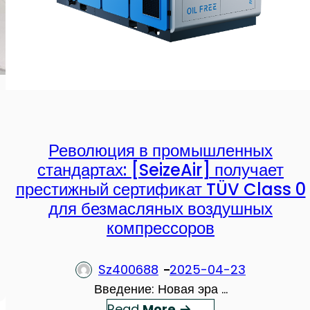
м
б
п
и
р
л
е
ь
с
н
с
ы
о
е
Революция в промышленных
р
В
стандартах: [SeizeAir] получает
ы
и
престижный сертификат TÜV Class 0
S
н
для безмасляных воздушных
e
т
компрессоров
i
о
z
в
e
ы
Sz400688
2025-04-23
A
е
Введение: Новая эра …
i
В
：
Read
More