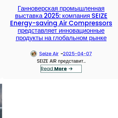
г
о
л
Ганноверская промышленная
о
р
е
выставка 2025: компания SEIZE
с
ы
н
Energy-saving Air Compressors
б
:
н
представляет инновационные
е
Э
ы
продукты на глобальном рынке
р
ф
х
е
ф
с
Seize Air
2025-04-07
г
е
т
SEIZE AIR представит…
а
к
а
：
Read
More
ю
т
н
Г
щ
и
д
а
и
в
а
н
м
н
р
н
и
о
т
о
т
с
а
в
е
т
х