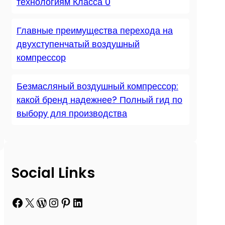
технологиям Класса 0
Главные преимущества перехода на
двухступенчатый воздушный
компрессор
Безмасляный воздушный компрессор:
какой бренд надежнее? Полный гид по
выбору для производства
Social Links
Facebook
X
WordPress
Instagram
Pinterest
LinkedIn