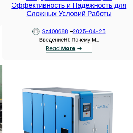
Эффективность и Надежность для
с
Сложных Условий Работы
л
я
н
Sz400688
2025-04-25
ы
ВведениеH1: Почему М…
е
：
Read
More
в
S
и
e
н
i
т
z
о
e
в
A
ы
i
е
r
к
М
о
о