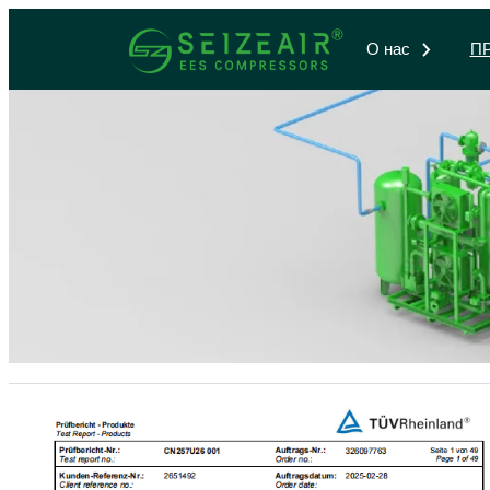
跳
О нас
П
至
内
容