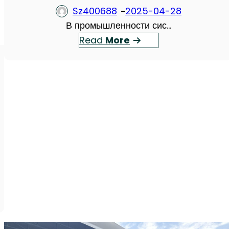
Sz400688
2025-04-28
В промышленности сис…
：
Read
More
Р
е
в
о
л
ю
ц
и
я
в
с
ж
а