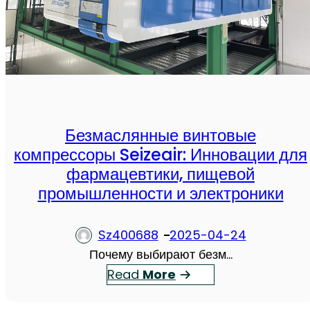
ф
б
ф
с
е
л
к
у
т
ж
и
и
в
в
Безмаслянные винтовые
н
а
компрессоры Seizeair: Инновации для
ы
н
фармацевтики, пищевой
е
и
промышленности и электроники
р
ю
е
к
Sz400688
2025-04-24
ш
о
Почему выбирают безм…
е
м
：
Read
More
н
п
Б
и
р