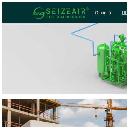
跳
О нас
П
至
内
容