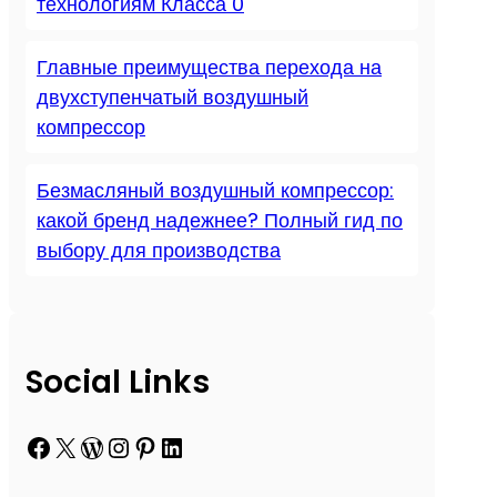
технологиям Класса 0
Главные преимущества перехода на
двухступенчатый воздушный
компрессор
Безмасляный воздушный компрессор:
какой бренд надежнее? Полный гид по
выбору для производства
Social Links
Facebook
X
WordPress
Instagram
Pinterest
LinkedIn