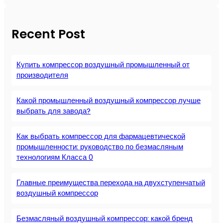
г
и
Recent Post
я
м
и
Купить компрессор воздушный промышленный от
производителя
Какой промышленный воздушный компрессор лучше
выбрать для завода?
Как выбрать компрессор для фармацевтической
промышленности: руководство по безмасляным
технологиям Класса 0
Главные преимущества перехода на двухступенчатый
воздушный компрессор
Безмасляный воздушный компрессор: какой бренд