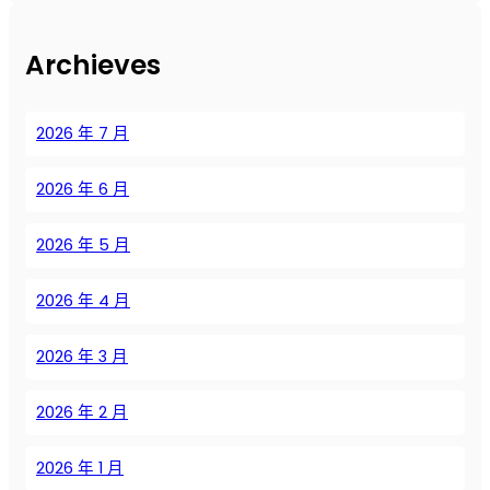
у
х
Archieves
е
:
б
2026 年 7 月
е
з
2026 年 6 月
м
а
с
2026 年 5 月
л
я
2026 年 4 月
н
ы
2026 年 3 月
е
в
2026 年 2 月
и
н
т
2026 年 1 月