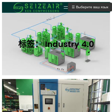
跳
☰ Выберите ваш язык
ОТПРАВИТЬ ЗАЯВКУ
至
内
容
标签：
Industry 4.0