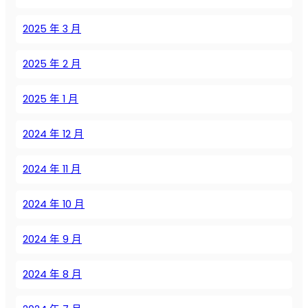
A
i
2025 年 3 月
r
с
2025 年 2 月
п
е
2025 年 1 月
р
е
2024 年 12 月
д
о
в
2024 年 11 月
ы
м
2024 年 10 月
и
э
2024 年 9 月
н
е
2024 年 8 月
р
г