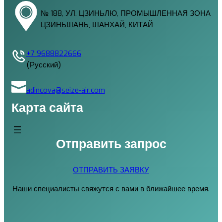
№ 188, УЛ. ЦЗИНЬЛЮ, ПРОМЫШЛЕННАЯ ЗОНА
ЦЗИНЬШАНЬ, ШАНХАЙ, КИТАЙ
+7 9688822666
(Русский)
adincova@seize-air.com
Карта сайта
Отправить запрос
ОТПРАВИТЬ ЗАЯВКУ
Наши специалисты свяжутся с вами в ближайшее время.