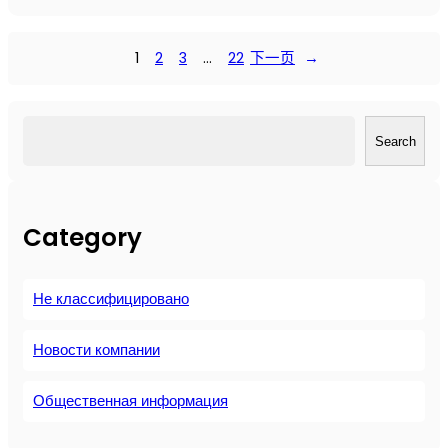
Р
е
в
1
2
3
…
22
下一页
→
о
л
ю
搜
ц
Search
索
и
я
в
Category
с
ж
а
Не классифицировано
т
о
м
Новости компании
в
о
Общественная информация
з
д