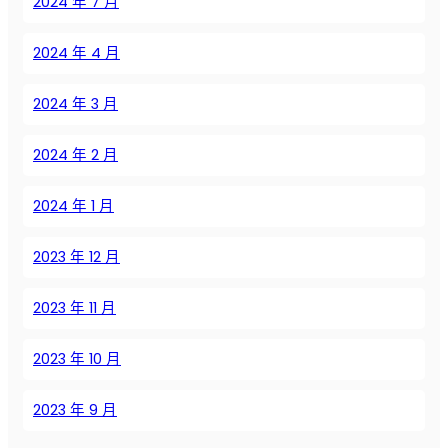
2024 年 7 月
о
с
б
2024 年 4 月
е
р
2024 年 3 月
е
г
2024 年 2 月
а
ю
2024 年 1 月
щ
и
м
2023 年 12 月
и
т
2023 年 11 月
е
х
2023 年 10 月
н
о
2023 年 9 月
л
о