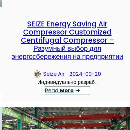
н
и
е
SEIZE Energy Saving Air
в
Compressor Customized
о
Centrifugal Compressor –
з
Разумный выбор для
д
энергосбережения на предприятии
у
ш
Seize Air
2024-09-20
н
Индивидуально разраб…
ы
：
Read
More
х
S
к
E
о
I
м
Z
п