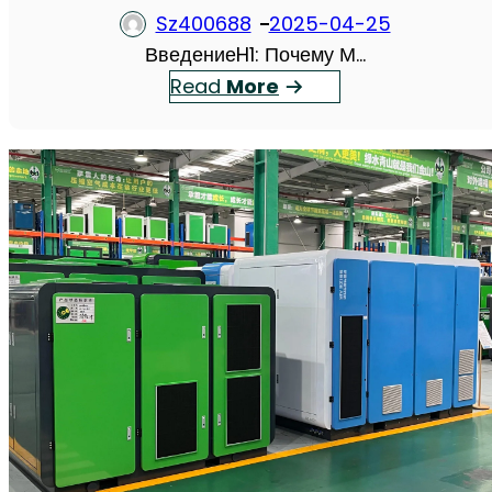
Sz400688
2025-04-25
ВведениеH1: Почему М…
：
Read
More
S
e
i
z
e
A
i
r
М
о
б
и
л