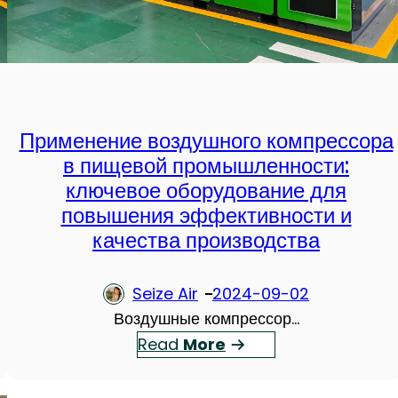
i
я
z
п
e
р
d
о
C
м
e
ы
Применение воздушного компрессора
n
ш
в пищевой промышленности:
t
л
ключевое оборудование для
r
е
повышения эффективности и
i
н
качества производства
f
н
u
о
Seize Air
2024-09-02
g
с
Воздушные компрессор…
a
т
：
Read
More
l
ь
П
C
в
р