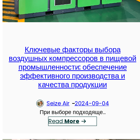
S
с
а
E
о
д
I
к
е
Z
о
ж
E
э
н
:
ф
Ключевые факторы выбора
о
л
ф
воздушных компрессоров в пищевой
с
у
е
промышленности: обеспечение
т
ч
к
эффективного производства и
ь
ш
т
качества продукции
д
и
и
л
й
в
я
Seize Air
2024-09-04
в
н
С
При выборе подходяще…
ы
о
л
：
Read
More
б
г
о
К
о
о
ж
л