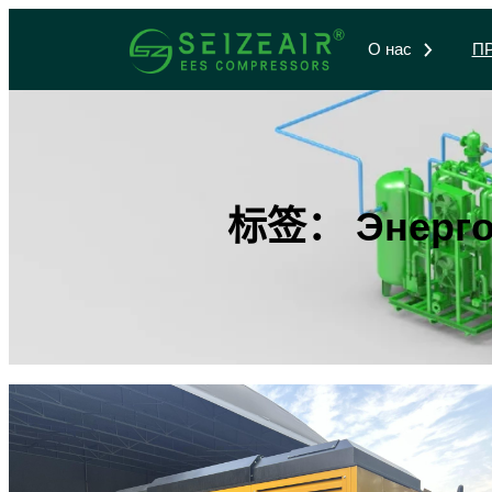
跳
О нас
П
至
内
容
标签：
Энерг