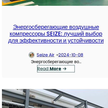
ь
н
ы
е
Энергосберегающие воздушные
В
компрессоры SEIZE: лучший выбор
и
для эффективности и устойчивости
н
т
Seize Air
2024-10-08
о
Энергосберегающие во…
в
：
Read
More
ы
Э
е
н
В
е
о
р
з
г
д