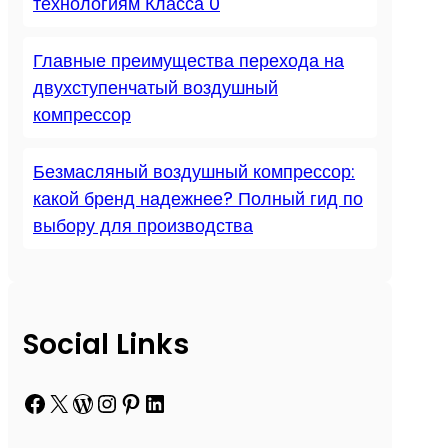
технологиям Класса 0
Главные преимущества перехода на
двухступенчатый воздушный
компрессор
Безмасляный воздушный компрессор:
какой бренд надежнее? Полный гид по
выбору для производства
Social Links
Facebook
X
WordPress
Instagram
Pinterest
LinkedIn