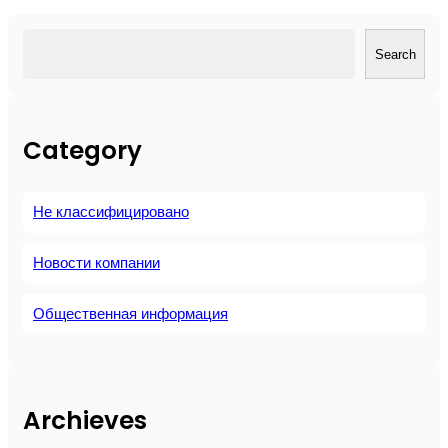
о
е
搜
р
Search
索
у
к
о
Category
в
о
д
Не классифицировано
с
т
в
Новости компании
о
п
Общественная информация
о
о
б
с
Archieves
л
у