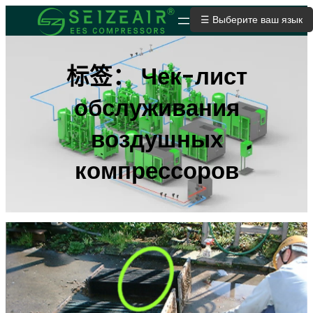
跳
☰ Выберите ваш язык
ОТПРАВИТЬ ЗАЯВКУ
至
内
容
标签：
Чек-лист
обслуживания
воздушных
компрессоров