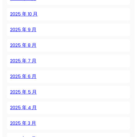
п
р
2025 年 10 月
е
с
2025 年 9 月
с
о
р
2025 年 8 月
о
в
2025 年 7 月
:
л
2025 年 6 月
у
ч
2025 年 5 月
ш
и
2025 年 4 月
е
п
р
2025 年 3 月
а
к