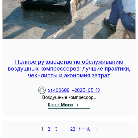
Полное руководство по обслуживанию
воздушных компрессоров: лучшие практики,
чек-листы и экономия затрат
Sz400688
2025-05-13
Воздушные компрессор…
：
Read
More
П
о
л
1
2
3
…
22
下一页
→
н