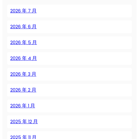
ж
2026 年 7 月
и
в
2026 年 6 月
а
н
и
2026 年 5 月
ю
в
2026 年 4 月
о
з
2026 年 3 月
д
у
2026 年 2 月
ш
н
ы
2026 年 1 月
х
к
2025 年 12 月
о
м
2025 年 11 月