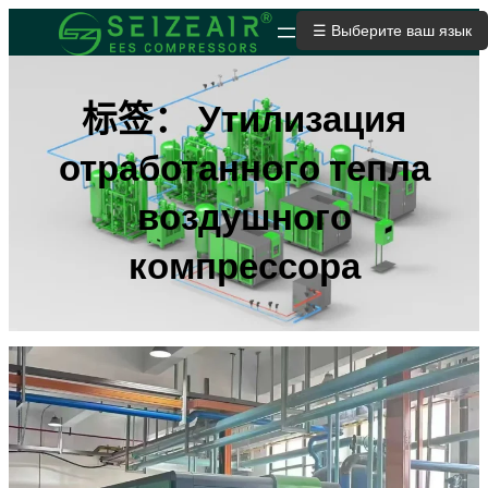
跳
☰ Выберите ваш язык
ОТПРАВИТЬ ЗАЯВКУ
至
内
容
标签：
Утилизация
отработанного тепла
воздушного
компрессора