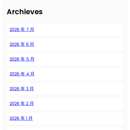
в
Archieves
о
з
д
2026 年 7 月
у
ш
2026 年 6 月
н
ы
х
2026 年 5 月
к
о
2026 年 4 月
м
п
2026 年 3 月
р
е
2026 年 2 月
с
с
о
2026 年 1 月
р