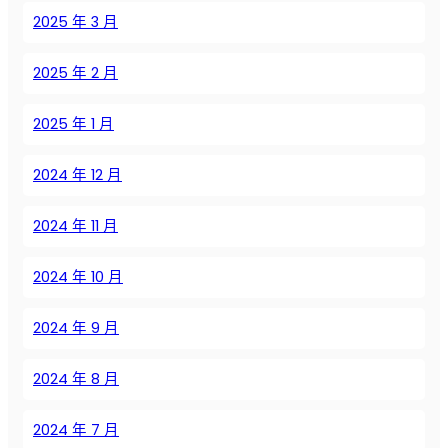
ф
2025 年 3 月
е
к
2025 年 2 月
т
и
2025 年 1 月
в
н
2024 年 12 月
о
с
т
2024 年 11 月
и
и
2024 年 10 月
с
н
2024 年 9 月
и
ж
2024 年 8 月
е
н
2024 年 7 月
и