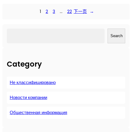
о
с
1
2
3
…
22
下一页
→
с
т
а
搜
н
Search
索
о
в
л
Category
е
н
и
Не классифицировано
е
т
е
Новости компании
п
л
Общественная информация
а
о
т