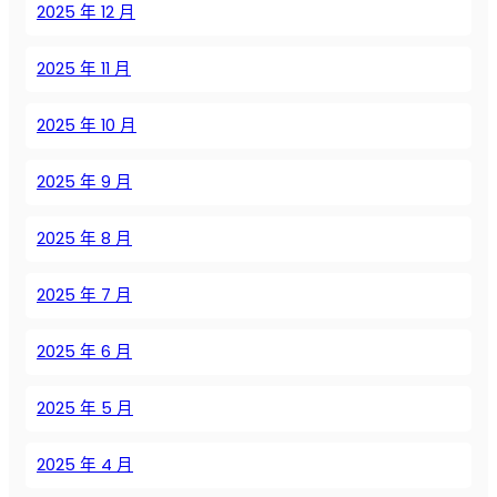
о
2025 年 12 月
в
:
2025 年 11 月
П
о
2025 年 10 月
в
ы
2025 年 9 月
ш
е
н
2025 年 8 月
и
е
2025 年 7 月
э
н
2025 年 6 月
е
р
2025 年 5 月
г
о
2025 年 4 月
э
ф