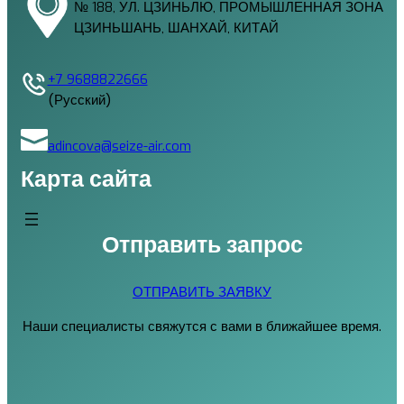
№ 188, УЛ. ЦЗИНЬЛЮ, ПРОМЫШЛЕННАЯ ЗОНА
ЦЗИНЬШАНЬ, ШАНХАЙ, КИТАЙ
+7 9688822666
(Русский)
adincova@seize-air.com
Карта сайта
Отправить запрос
ОТПРАВИТЬ ЗАЯВКУ
Наши специалисты свяжутся с вами в ближайшее время.