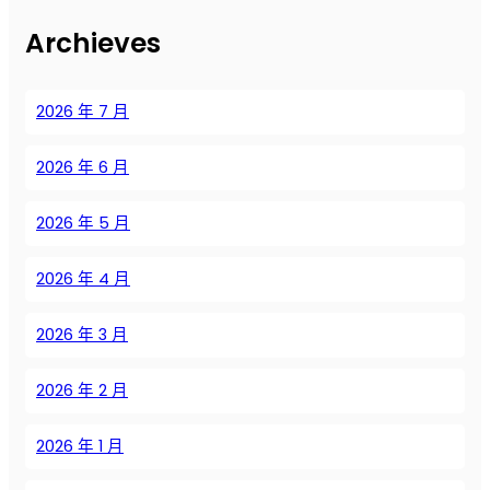
ш
Archieves
н
ы
х
2026 年 7 月
к
о
2026 年 6 月
м
п
р
2026 年 5 月
е
с
2026 年 4 月
с
о
2026 年 3 月
р
о
2026 年 2 月
в
:
р
2026 年 1 月
е