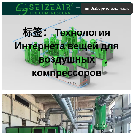
跳
☰ Выберите ваш язык
ОТПРАВИТЬ ЗАЯВКУ
至
内
容
标签：
Технология
Интернета вещей для
воздушных
компрессоров