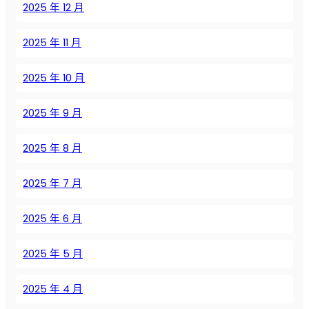
в
2025 年 12 月
о
л
2025 年 11 月
ю
ц
2025 年 10 月
и
о
2025 年 9 月
н
и
з
2025 年 8 月
и
р
2025 年 7 月
у
е
2025 年 6 月
т
п
2025 年 5 月
р
о
2025 年 4 月
м
ы