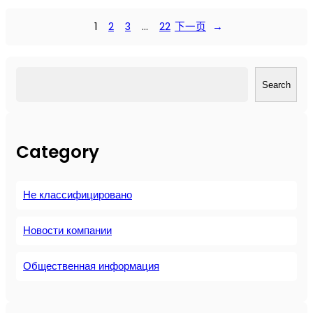
е
х
1
2
3
…
22
下一页
→
н
о
л
搜
о
Search
索
г
и
я
Category
I
o
T
Не классифицировано
д
л
я
Новости компании
в
о
Общественная информация
з
д
у