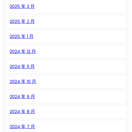
ш
2025 年 3 月
л
е
2025 年 2 月
н
н
2025 年 1 月
у
ю
2024 年 12 月
э
ф
ф
2024 年 11 月
е
к
2024 年 10 月
т
и
2024 年 9 月
в
н
2024 年 8 月
о
с
2024 年 7 月
т