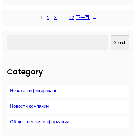
П
о
л
1
2
3
…
22
下一页
→
н
о
е
搜
р
Search
索
у
к
о
Category
в
о
д
Не классифицировано
с
т
в
Новости компании
о
п
Общественная информация
о
б