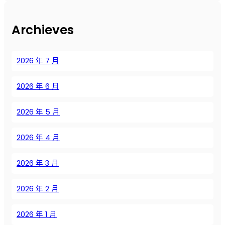
е
з
Archieves
м
а
с
2026 年 7 月
л
я
2026 年 6 月
н
ы
м
2026 年 5 月
в
о
2026 年 4 月
з
д
2026 年 3 月
у
ш
2026 年 2 月
н
ы
м
2026 年 1 月