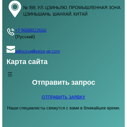
№ 188, УЛ. ЦЗИНЬЛЮ, ПРОМЫШЛЕННАЯ ЗОНА
ЦЗИНЬШАНЬ, ШАНХАЙ, КИТАЙ
+7 9688822666
(Русский)
adincova@seize-air.com
Карта сайта
Отправить запрос
ОТПРАВИТЬ ЗАЯВКУ
Наши специалисты свяжутся с вами в ближайшее время.