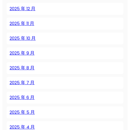
к
о
2025 年 12 月
м
п
2025 年 11 月
р
е
2025 年 10 月
с
с
2025 年 9 月
о
р
а
2025 年 8 月
м
:
2025 年 7 月
п
р
2025 年 6 月
е
и
2025 年 5 月
м
у
2025 年 4 月
щ