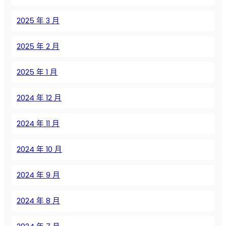
е
с
2025 年 3 月
т
в
2025 年 2 月
а
,
2025 年 1 月
п
р
2024 年 12 月
и
м
е
2024 年 11 月
н
е
2024 年 10 月
н
и
2024 年 9 月
е
и
2024 年 8 月
л
у