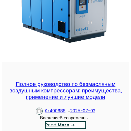
Полное руководство по безмасляным
воздушным компрессорам: преимущества,
применение и лучшие модели
Sz400688
2025-07-02
ВведениеВ современны…
：
Read
More