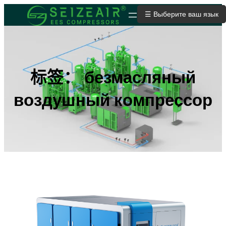
跳
☰ Выберите ваш язык
ОТПРАВИТЬ ЗАЯВКУ
至
内
容
标签：
безмасляный
воздушный компрессор