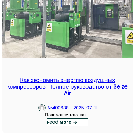
Как экономить энергию воздушных
компрессоров: Полное руководство от Seize
Air
Sz400688
2025-07-11
Понимание того, как …
：
Read
More
К