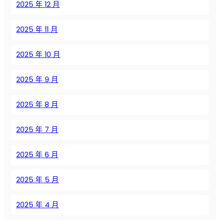
:
2025 年 12 月
П
о
2025 年 11 月
л
н
2025 年 10 月
о
е
2025 年 9 月
р
у
к
2025 年 8 月
о
в
2025 年 7 月
о
д
2025 年 6 月
с
т
2025 年 5 月
в
о
2025 年 4 月
о
т