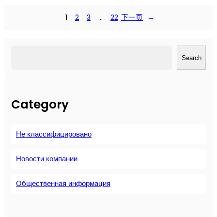
а
к
1
2
3
…
22
下一页
→
э
к
о
搜
н
Search
索
о
м
и
Category
т
ь
э
Не классифицировано
н
е
р
Новости компании
г
и
Общественная информация
ю
в
о