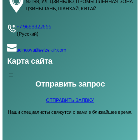
№ 188, УЛ. ЦЗИНЬЛЮ, ПРОМЫШЛЕННАЯ ЗОНА
ЦЗИНЬШАНЬ, ШАНХАЙ, КИТАЙ
+7 9688822666
(Русский)
adincova@seize-air.com
Карта сайта
Отправить запрос
ОТПРАВИТЬ ЗАЯВКУ
Наши специалисты свяжутся с вами в ближайшее время.