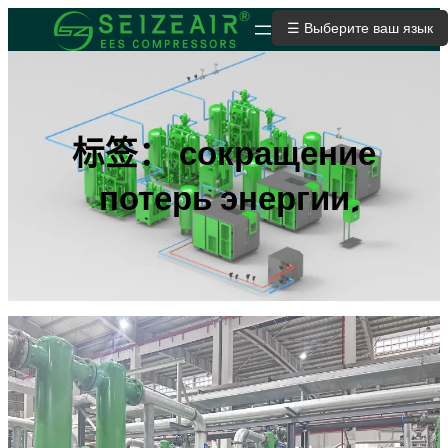
跳
☰ Выберите ваш язык
ОТПРАВИТЬ ЗАЯВКУ
至
内
容
标签：
сокращение
потерь энергии