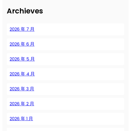
з
Archieves
д
у
ш
2026 年 7 月
н
ы
2026 年 6 月
х
к
о
2026 年 5 月
м
п
2026 年 4 月
р
е
2026 年 3 月
с
с
2026 年 2 月
о
р
о
2026 年 1 月
в