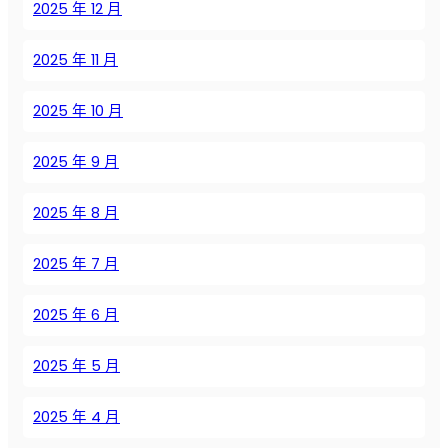
и
2025 年 12 月
в
и
2025 年 11 月
н
т
2025 年 10 月
о
в
2025 年 9 月
ы
х
к
2025 年 8 月
о
м
2025 年 7 月
п
р
2025 年 6 月
е
с
2025 年 5 月
с
о
2025 年 4 月
р
о