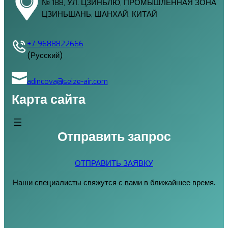
№ 188, УЛ. ЦЗИНЬЛЮ, ПРОМЫШЛЕННАЯ ЗОНА
ЦЗИНЬШАНЬ, ШАНХАЙ, КИТАЙ
+7 9688822666
(Русский)
adincova@seize-air.com
Карта сайта
Отправить запрос
ОТПРАВИТЬ ЗАЯВКУ
Наши специалисты свяжутся с вами в ближайшее время.