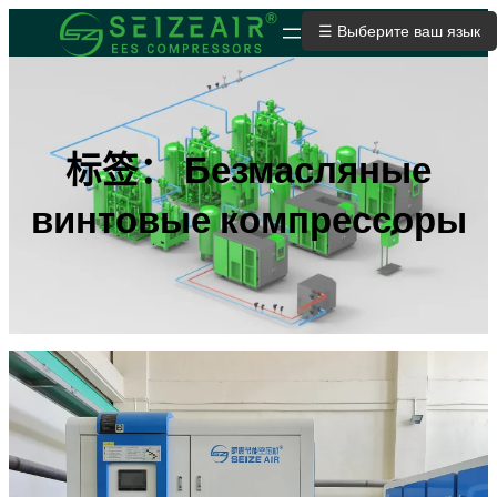
跳
☰ Выберите ваш язык
ОТПРАВИТЬ ЗАЯВКУ
至
内
容
标签：
Безмасляные
винтовые компрессоры