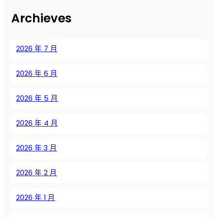
и
Archieves
н
т
о
2026 年 7 月
в
ы
2026 年 6 月
х
к
о
2026 年 5 月
м
п
2026 年 4 月
р
е
2026 年 3 月
с
с
2026 年 2 月
о
р
о
2026 年 1 月
в