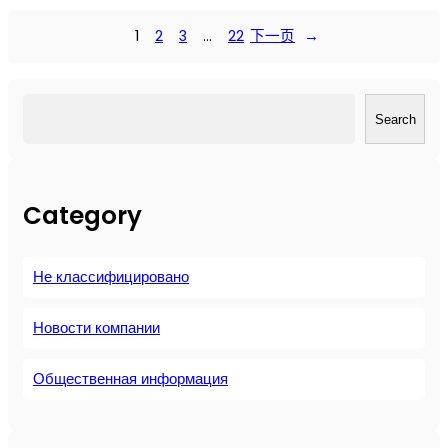
р
а
1
2
3
…
22
下一页
→
в
н
е
搜
н
Search
索
и
е
б
Category
е
з
м
Не классифицировано
а
с
л
Новости компании
я
н
Общественная информация
ы
х
в