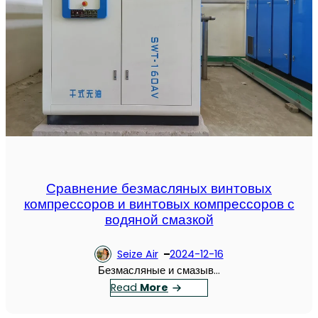
Сравнение безмасляных винтовых
компрессоров и винтовых компрессоров с
водяной смазкой
Seize Air
2024-12-16
Безмасляные и смазыв…
：
Read
More
С