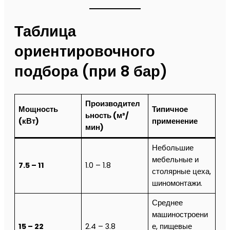
Таблица
ориентировочного
подбора (при 8 бар)
Производител
Мощность
Типичное
ьность (м³/
(кВт)
применение
мин)
Небольшие
мебельные и
7.5 – 11
1.0 – 1.8
столярные цеха,
шиномонтажи.
Среднее
машиностроени
15 – 22
2.4 – 3.8
е, пищевые