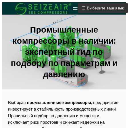
☰ Выберите ваш язык
ОТПРАВИТЬ ЗАЯВКУ
Промышленные
компрессоры в наличии:
экспертный гид по
подбору по параметрам и
давлению
Выбирая
промышленные компрессоры
, предприятие
инвестирует в стабильность производственных линий.
Правильный подбор по давлению и мощности
исключает риск простоев и снижает издержки на