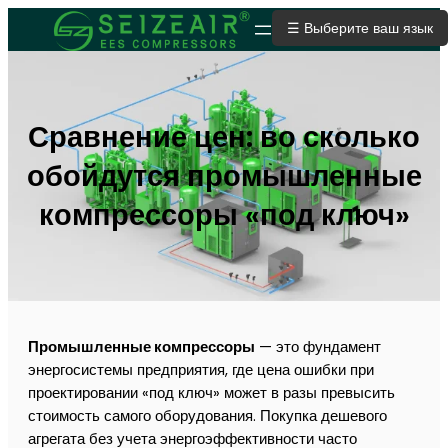
☰ Выберите ваш язык
ОТПРАВИТЬ ЗАЯВКУ
Сравнение цен: во сколько
обойдутся промышленные
компрессоры «под ключ»
Промышленные компрессоры
— это фундамент
энергосистемы предприятия, где цена ошибки при
проектировании «под ключ» может в разы превысить
стоимость самого оборудования. Покупка дешевого
агрегата без учета энергоэффективности часто