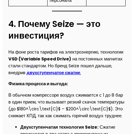
персонала
4. Почему Seize — это
инвестиция?
На фоне роста тарифов на электроэнергию, технологии
VSD (Variable Speed Drive)
на постоянных магнитах
стали стандартом. Но бренд Seize пошел дальше,
внедрив
двухступенчатое сжатие
.
Физика процесса и выгода:
В обычном компрессоре воздух сжимается с 1 до 8 бар
в один прием, что вызывает резкий скачок температуры
(до $180^\circ\text{C}$ – $200^\circ\text{C}$). Это
снижает КПД, так как сжимать горячий воздух труднее.
Двухступенчатая технология Seize:
Сжатие
происходит в два этапа с промежуточным