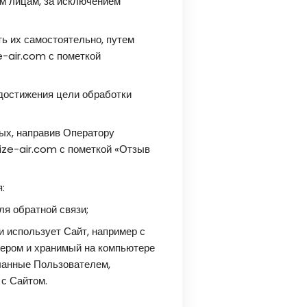
им лицам, за исключением
ь их самостоятельно, путем
-air.com с пометкой
достижения цели обработки
ых, направив Оператору
ze-air.com с пометкой «Отзыв
:
ля обратной связи;
 использует Сайт, например с
ером и хранимый на компьютере
ланные Пользователем,
с Сайтом.