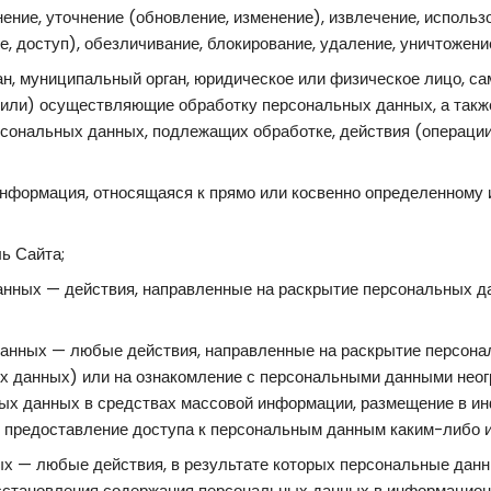
ение, уточнение (обновление, изменение), извлечение, использ
е, доступ), обезличивание, блокирование, удаление, уничтожен
н, муниципальный орган, юридическое или физическое лицо, са
(или) осуществляющие обработку персональных данных, а так
рсональных данных, подлежащих обработке, действия (операци
формация, относящаяся к прямо или косвенно определенному
ь Сайта;
нных — действия, направленные на раскрытие персональных д
анных — любые действия, направленные на раскрытие персон
х данных) или на ознакомление с персональными данными неогр
ых данных в средствах массовой информации, размещение в и
 предоставление доступа к персональным данным каким-либо 
х — любые действия, в результате которых персональные данн
сстановления содержания персональных данных в информацион