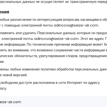
ерсональных данных не осуществляет их трансграничную перед
ения
 любые разъяснения по интересующим вопросам, касающимся об
у с помощью электронной почты adincova@seize-air.com.
 изменить или удалить Персональные данные, которые он предо
с электронной почты adincova@seize-air.com. Этот же адрес 
ние информации. По техническим причинам информация может бы
ять во внимание, что возможно сохранение части информации в 
ических обязательств, урегулирования споров, предотвращени
ии.
ражены любые изменения политики обработки персональных дан
е новой версией.
 свободном доступе расположена в сети Интернет по адресу
acy.
ize-air.com