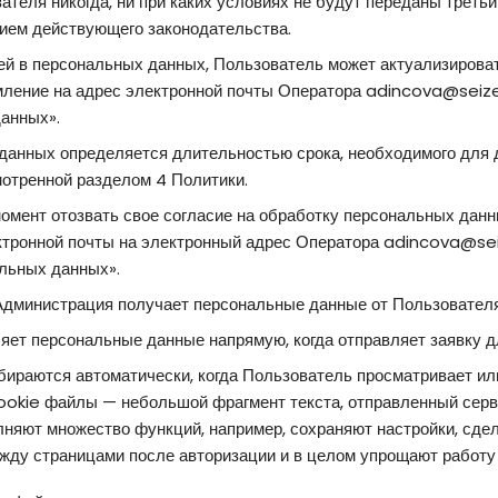
теля никогда, ни при каких условиях не будут переданы треть
нием действующего законодательства.
ей в персональных данных, Пользователь может актуализироват
ление на адрес электронной почты Оператора adincova@seize
анных».
данных определяется длительностью срока, необходимого для 
отренной разделом 4 Политики.
омент отозвать свое согласие на обработку персональных данн
тронной почты на электронный адрес Оператора adincova@sei
альных данных».
дминистрация получает персональные данные от Пользователя
яет персональные данные напрямую, когда отправляет заявку д
ираются автоматически, когда Пользователь просматривает или
okie файлы — небольшой фрагмент текста, отправленный серв
няют множество функций, например, сохраняют настройки, сде
ду страницами после авторизации и в целом упрощают работу 