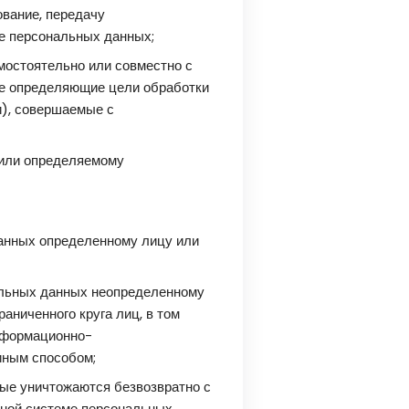
ование, передачу
ие персональных данных;
мостоятельно или совместно с
же определяющие цели обработки
и), совершаемые с
 или определяемому
анных определенному лицу или
альных данных неопределенному
аниченного круга лиц, в том
нформационно-
иным способом;
ые уничтожаются безвозвратно с
ной системе персональных