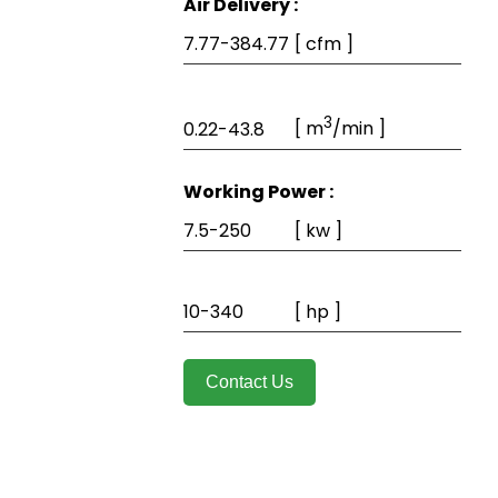
Air Delivery :
7.77-384.77
[ cfm ]
3
0.22-43.8
[ m
/min ]
Working Power :
7.5-250
[ kw ]
10-340
[ hp ]
Contact Us