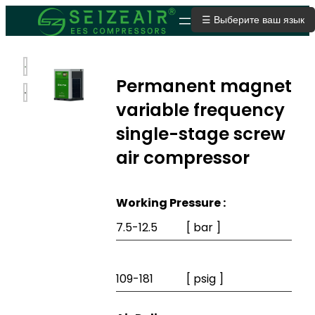
☰ Выберите ваш язык
ОТПРАВИТЬ ЗАЯВКУ
Permanent magnet
variable frequency
single-stage screw
air compressor
Working Pressure :
7.5-12.5
[ bar ]
109-181
[ psig ]