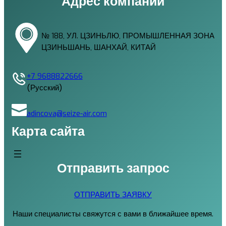
Адрес компании
№ 188, УЛ. ЦЗИНЬЛЮ, ПРОМЫШЛЕННАЯ ЗОНА
ЦЗИНЬШАНЬ, ШАНХАЙ, КИТАЙ
+7 9688822666
(Русский)
adincova@seize-air.com
Карта сайта
Отправить запрос
ОТПРАВИТЬ ЗАЯВКУ
Наши специалисты свяжутся с вами в ближайшее время.