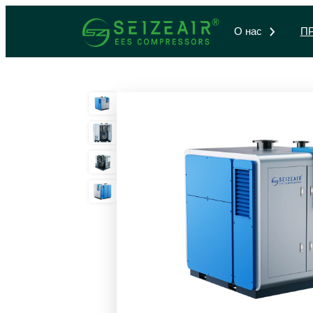
О нас
П