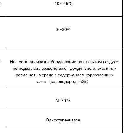
о
-10～45℃
0～90%
й
Не устанавливать оборудование на открытом воздухе,
не подвергать воздействию дождя, снега, влаги или
размещать в среде с содержанием коррозионных
газов (сероводород H₂S)；
са
AL 7075
а
Одноступенчатое