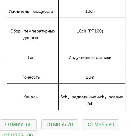
Усилитель мощности
10ch
Сбор температурных
10ch (PT100)
данных
Тип
Индуктивные датчики
Точность
1μm
Каналы
6ch：радиальные 4ch，осевые
2ch
OTMB55-60
OTMB55-70
OTMB55-80
OTMB55-100