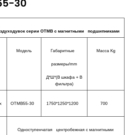
55-30
оздуходувок серии OTMB с магнитными подшипниками
Модель
Габаритные
Масса Kg
размеры/mm
Д*Ш*(В шкафа + В
фильтра)
х
OTMB55-30
1750*1250*1200
700
Одноступенчатая центробежная с магнитными