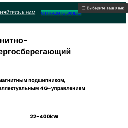
☰ Выберите ваш язык
НЯЙТЕСЬ К НАМ
ОТПРАВИТЬ ЗАЯВКУ
нитно-
ергосберегающий
 магнитным подшипником,
нтеллектуальным 4G-управлением
22-400kW