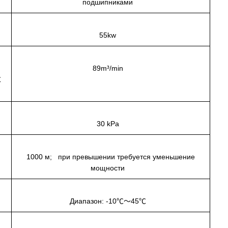
подшипниками
55kw
89m³/min
℃
е
30 kPa
я
1000 м; при превышении требуется уменьшение
мощности
Диапазон: -10℃～45℃