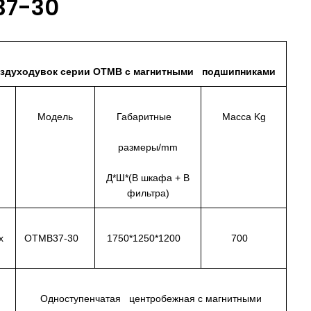
37-30
оздуходувок серии OTMB с магнитными подшипниками
Модель
Габаритные
Масса Kg
размеры/mm
Д*Ш*(В шкафа + В
фильтра)
х
OTMB37-30
1750*1250*1200
700
Одноступенчатая центробежная с магнитными