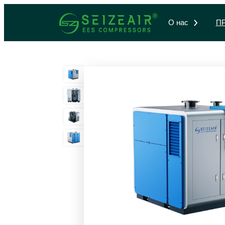
О нас
П