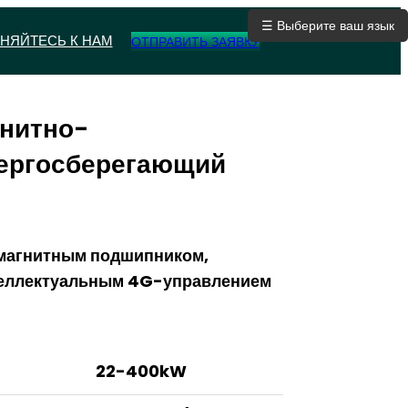
☰ Выберите ваш язык
НЯЙТЕСЬ К НАМ
ОТПРАВИТЬ ЗАЯВКУ
нитно-
ергосберегающий
 магнитным подшипником,
нтеллектуальным 4G-управлением
22-400kW