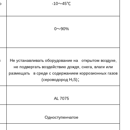
о
-10～45℃
0～90%
й
Не устанавливать оборудование на открытом воздухе,
не подвергать воздействию дождя, снега, влаги или
размещать в среде с содержанием коррозионных газов
(сероводород H₂S)；
са
AL 7075
а
Одноступенчатое