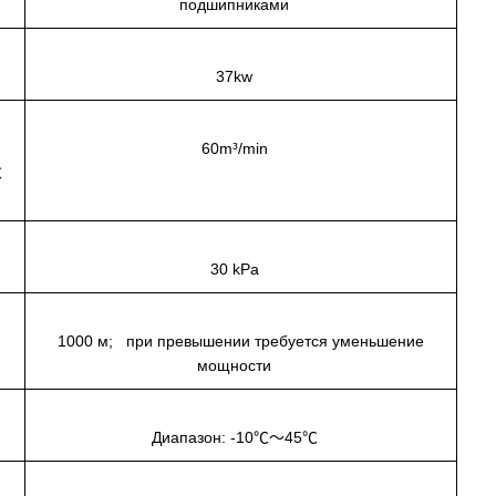
подшипниками
37kw
60m³/min
℃
е
30 kPa
я
1000 м; при превышении требуется уменьшение
мощности
Диапазон: -10℃～45℃