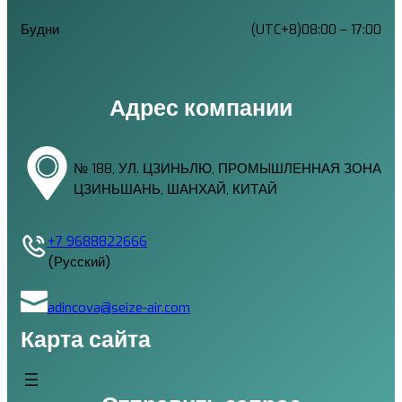
Будни
(UTC+8)08:00 – 17:00
Адрес компании
№ 188, УЛ. ЦЗИНЬЛЮ, ПРОМЫШЛЕННАЯ ЗОНА
ЦЗИНЬШАНЬ, ШАНХАЙ, КИТАЙ
+7 9688822666
(Русский)
adincova@seize-air.com
Карта сайта