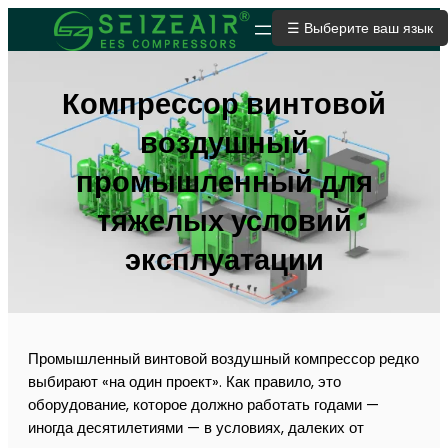
☰ Выберите ваш язык
ОТПРАВИТЬ ЗАЯВКУ
Компрессор винтовой
воздушный
промышленный для
тяжелых условий
эксплуатации
Промышленный винтовой воздушный компрессор редко
выбирают «на один проект». Как правило, это
оборудование, которое должно работать годами —
иногда десятилетиями — в условиях, далеких от