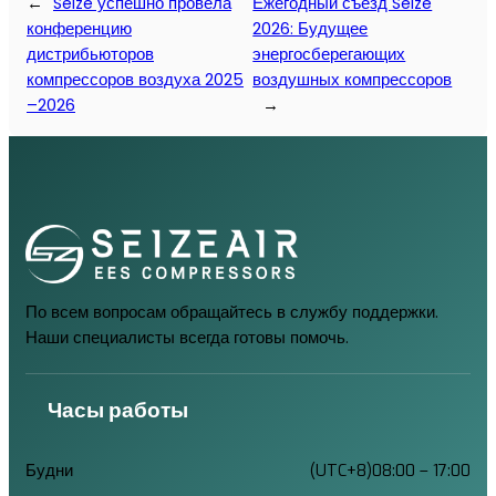
←
Seize успешно провела
Ежегодный съезд Seize
конференцию
2026: Будущее
дистрибьюторов
энергосберегающих
компрессоров воздуха 2025
воздушных компрессоров
–2026
→
По всем вопросам обращайтесь в службу поддержки.
Наши специалисты всегда готовы помочь.
Часы работы
Будни
(UTC+8)08:00 – 17:00