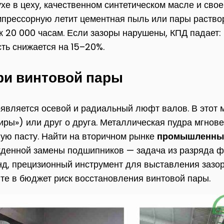
ухе в цеху, качественном синтетическом масле и с
омпрессорную летит цементная пыль или пары раств
 20 000 часам. Если зазоры нарушены, КПД падает: 
ть снижается на 15–20%.
ри винтовой пары
является осевой и радиальный люфт валов. В этот 
иры») или друг о друга. Металлическая пудра мгнове
ую пасту. Найти на вторичном рынке
промышленный
денной замены подшипников — задача из разряда фа
енд, прецизионный инструмент для выставления зазо
йте в бюджет риск восстановления винтовой пары.