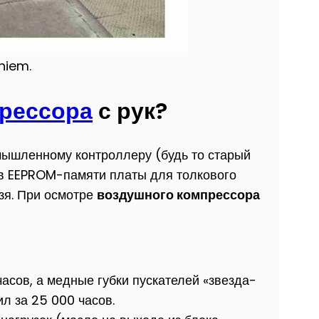
niem.
прессора
с рук?
омышленному контроллеру (будь то старый
ку в EEPROM-памяти платы для толкового
зя. При осмотре
воздушного компрессора
асов, а медные губки пускателей «звезда-
л за 25 000 часов.