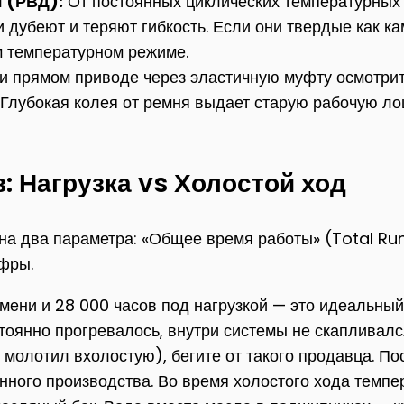
 (РВД):
От постоянных циклических температурных 
 дубеют и теряют гибкость. Если они твердые как 
м температурном режиме.
 прямом приводе через эластичную муфту осмотри
 Глубокая колея от ремня выдает старую рабочую ло
 Нагрузка vs Холостой ход
на два параметра: «Общее время работы» (Total Run
ифры.
мени и 28 000 часов под нагрузкой — это идеальный
тоянно прогревалось, внутри системы не скапливалс
ат молотил вхолостую), бегите от такого продавца. П
ного производства. Во время холостого хода темпер