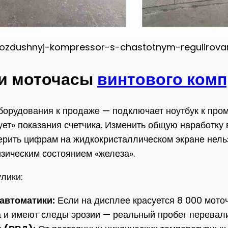
vozdushnyj-kompressor-s-chastotnym-regulirova
 и моточасы
винтового ком
оборудования к продаже — подключает ноутбук к пр
тирует» показания счетчика. Изменить общую наработ
ерить цифрам на жидкокристаллическом экране нель
зическим состоянием «железа».
лики:
автоматики:
Если на дисплее красуется 8 000 моточ
 и имеют следы эрозии — реальный пробег перевали