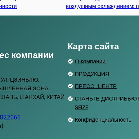
нности
воздушным охлаждением: п
Карта сайта
ес компании
О компании
ПРОДУКЦИЯ
 УЛ. ЦЗИНЬЛЮ,
ПРЕСС-ЦЕНТР
ЫШЛЕННАЯ ЗОНА
ШАНЬ, ШАНХАЙ, КИТАЙ
СТАНЬТЕ ДИСТРИБЬЮ
SEIZE
8822666
Конфиденциальность
й)