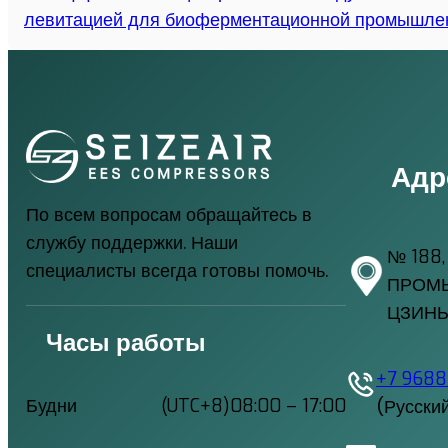
левитацией для биоферментационной промышле
Адр
По всем вопросам обращайтесь в
службу поддержки. Наши
№ 188,
специалисты всегда готовы помочь.
ПРОМ
ЦЗИНЬ
Часы работы
+7 968
(Русски
Будни
(UTC+8)08:00 – 17:00