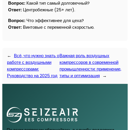
Вопрос:
Какой тип самый долговечный?
Ответ:
Центробежные (25+ лет).
Вопрос:
Что эффективнее для цеха?
Ответ:
Винтовые с переменной скоростью.
←
Всё, что нужно знать о
Важная роль воздушных
работе с воздушными
компрессоров в современной
компрессорами:
промышленности: применение,
Руководство на 2025 год
типы и оптимизация
→
По всем вопросам обращайтесь в службу поддержки.