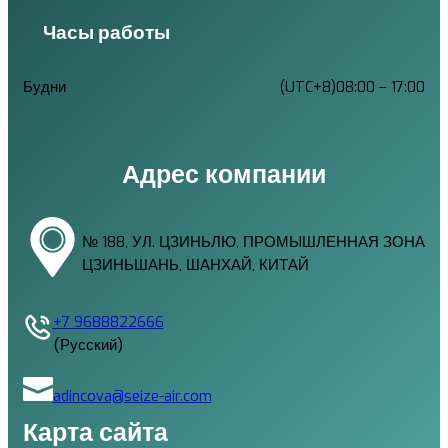
Часы работы
Будни
(UTC+8)08:00 – 17:00
Адрес компании
№ 188, УЛ. ЦЗИНЬЛЮ, ПРОМЫШЛЕННАЯ ЗОНА
ЦЗИНЬШАНЬ, ШАНХАЙ, КИТАЙ
+7 9688822666
(Русский)
adincova@seize-air.com
Карта сайта