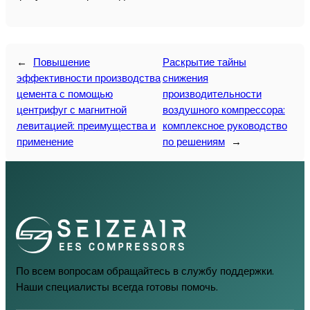
←
Повышение
Раскрытие тайны
эффективности производства
снижения
цемента с помощью
производительности
центрифуг с магнитной
воздушного компрессора:
левитацией: преимущества и
комплексное руководство
применение
по решениям
→
По всем вопросам обращайтесь в службу поддержки.
Наши специалисты всегда готовы помочь.