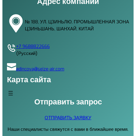
Адрес компании
№ 188, УЛ. ЦЗИНЬЛЮ, ПРОМЫШЛЕННАЯ ЗОНА
ЦЗИНЬШАНЬ, ШАНХАЙ, КИТАЙ
+7 9688822666
(Русский)
adincova@seize-air.com
Карта сайта
Отправить запрос
ОТПРАВИТЬ ЗАЯВКУ
Наши специалисты свяжутся с вами в ближайшее время.