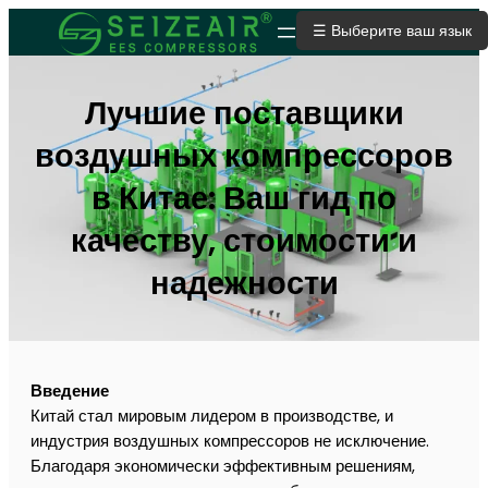
☰ Выберите ваш язык
ОТПРАВИТЬ ЗАЯВКУ
Лучшие поставщики
воздушных компрессоров
в Китае: Ваш гид по
качеству, стоимости и
надежности
Введение
Китай стал мировым лидером в производстве, и
индустрия воздушных компрессоров не исключение.
Благодаря экономически эффективным решениям,