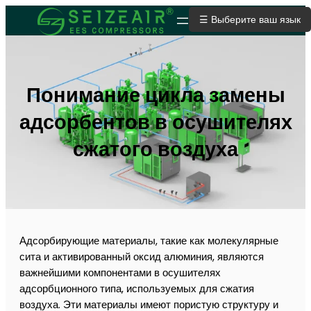
☰ Выберите ваш язык
ОТПРАВИТЬ ЗАЯВКУ
Понимание цикла замены
адсорбентов в осушителях
сжатого воздуха
Адсорбирующие материалы, такие как молекулярные
сита и активированный оксид алюминия, являются
важнейшими компонентами в осушителях
адсорбционного типа, используемых для сжатия
воздуха. Эти материалы имеют пористую структуру и