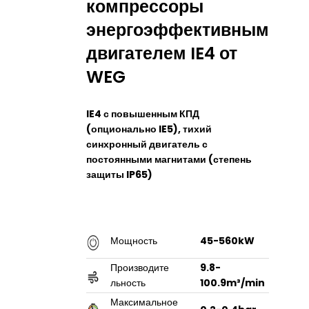
компрессоры
энергоэффективным
двигателем IE4 от
WEG
IE4 с повышенным КПД
(опционально IE5), тихий
синхронный двигатель с
постоянными магнитами (степень
защиты IP65)
Мощность
45-560kW
Производите
9.8-
льность
100.9m³/min
Максимальное