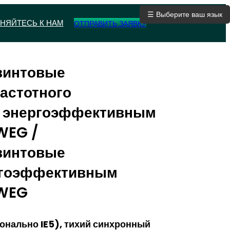
☰ Выберите ваш язык
НЯЙТЕСЬ К НАМ
ОТПРАВИТЬ ЗАЯВКУ
винтовые
астотного
с энергоэффективным
 WEG /
винтовые
ргоэффективным
 WEG
онально IE5), тихий синхронный