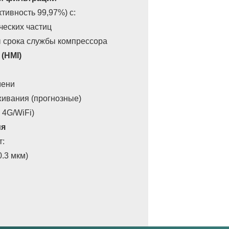
тивность 99,97%) с:
ческих частиц
ы срока службы компрессора
(HMI)
мени
живания (прогнозные)
 4G/WiFi)
ия
т:
.3 мкм)