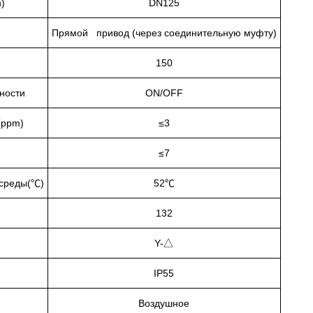
)
DN125
Прямой привод (через соединительную муфту)
150
ности
ON/OFF
(ppm)
≤3
≤7
среды(℃)
52℃
132
Y-△
IP55
Воздушное