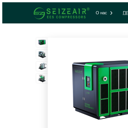
О нас
П