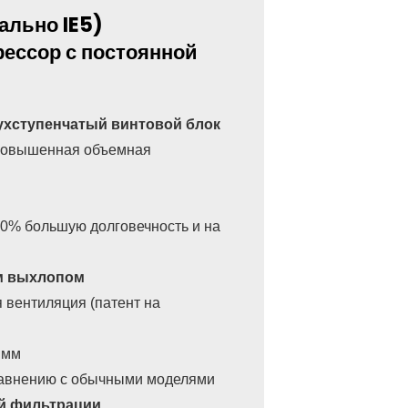
ально IE5)
ессор с постоянной
хступенчатый винтовой блок
, повышенная объемная
30% большую долговечность и на
им выхлопом
 вентиляция (патент на
 мм
равнению с обычными моделями
ой фильтрации