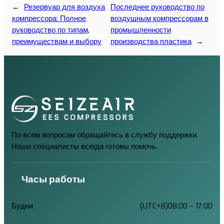
←
Резервуар для воздуха
Последнее руководство по
компрессора: Полное
воздушным компрессорам в
руководство по типам,
промышленности
преимуществам и выбору
производства пластика
→
По всем вопросам обращайтесь в службу поддержки.
Наши специалисты всегда готовы помочь.
Часы работы
Будни
(UTC+8)08:00 – 17:00