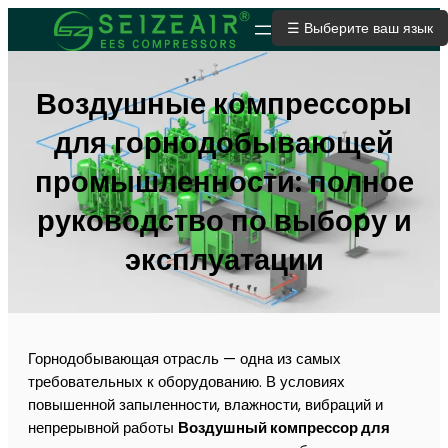
☰ Выберите ваш язык
ОТПРАВИТЬ ЗАЯВКУ
Воздушные компрессоры
для горнодобывающей
промышленности: полное
руководство по выбору и
эксплуатации
Горнодобывающая отрасль — одна из самых
требовательных к оборудованию. В условиях
повышенной запыленности, влажности, вибраций и
непрерывной работы
Воздушный компрессор для