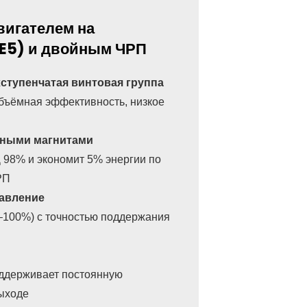
вигателем на
IE5) и двойным ЧРП
тупенчатая винтовая группа
объёмная эффективность, низкое
нными магнитами
Д 98% и экономит 5% энергии по
РП
равление
5–100%) с точностью поддержания
оддерживает постоянную
выходе