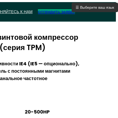
☰ Выберите ваш язык
НЯЙТЕСЬ К НАМ
ОТПРАВИТЬ ЗАЯВКУ
винтовой компрессор
(серия TPM)
вности IE4 (IE5 — опционально),
ель с постоянными магнитами
канальное частотное
20-500HP