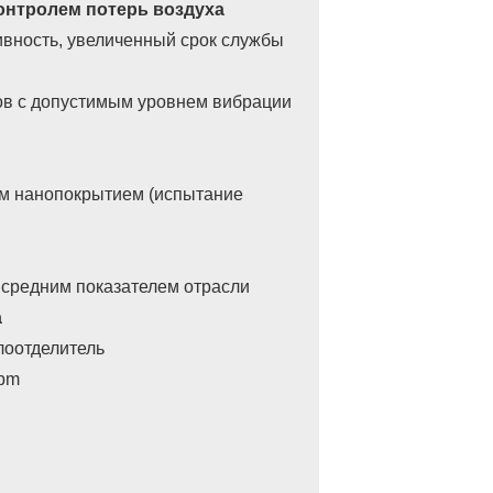
онтролем потерь воздуха
вность, увеличенный срок службы
сов с допустимым уровнем вибрации
ым нанопокрытием (испытание
 средним показателем отрасли
а
лоотделитель
ppm