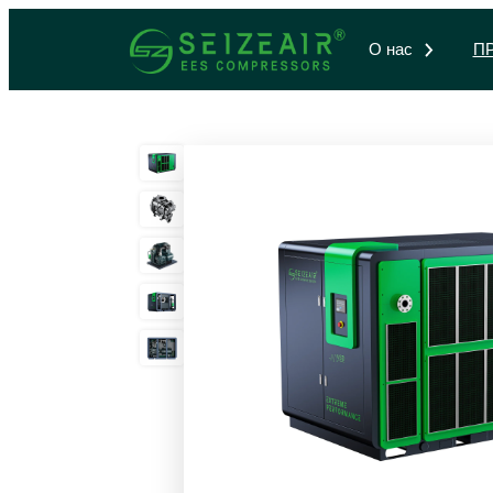
О нас
П