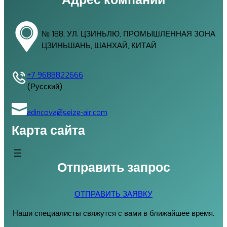
№ 188, УЛ. ЦЗИНЬЛЮ, ПРОМЫШЛЕННАЯ ЗОНА
ЦЗИНЬШАНЬ, ШАНХАЙ, КИТАЙ
+7 9688822666
(Русский)
adincova@seize-air.com
Карта сайта
Отправить запрос
ОТПРАВИТЬ ЗАЯВКУ
Наши специалисты свяжутся с вами в ближайшее время.